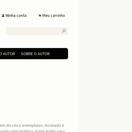
Minha conta
Meu carrinho
f
.
s
DO AUTOR
SOBRE O AUTOR
agem de cinco exemplares. Assinado e
viado sem moldura. Frete grátis para