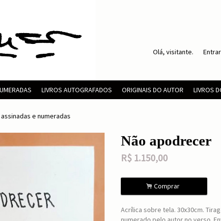
Olá, visitante.
Entrar
 NUMERADAS
LIVROS AUTOGRAFADOS
ORIGINAIS DO AUTOR
LIVROS 
s assinadas e numeradas
Não apodrecer
R$
1.150,00
.
Comprar
Acrílica sobre tela. 30x30cm. Tir
numerado pelo autor no verso. En