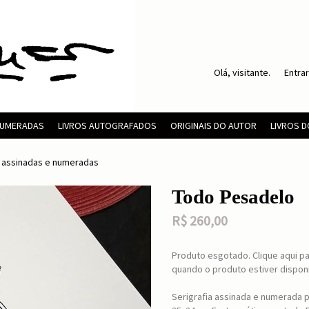
Olá, visitante.
Entrar
 NUMERADAS
LIVROS AUTOGRAFADOS
ORIGINAIS DO AUTOR
LIVROS 
s assinadas e numeradas
Todo Pesadelo
R$
260,00
Produto esgotado. Clique aqui pa
quando o produto estiver disponí
Serigrafia assinada e numerada p