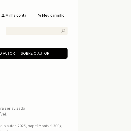
Minha conta
Meu carrinho
f
.
s
DO AUTOR
SOBRE O AUTOR
ra ser avisado
vel.
elo autor. 2025, papel Montval 300g.