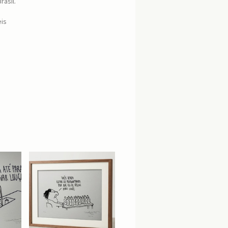
rasil.
eis