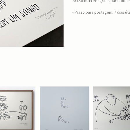
25x24cm. Frete grátis para todo B
• Prazo para postagem:
7 dias út