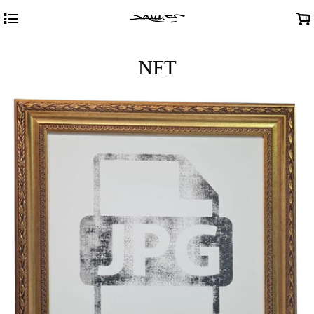
4
.
NFT