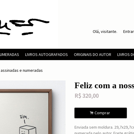
Olá, visitante.
Entrar
 NUMERADAS
LIVROS AUTOGRAFADOS
ORIGINAIS DO AUTOR
LIVROS 
s assinadas e numeradas
Feliz com a nos
R$
320,00
.
Comprar
Enviada sem moldura. 29,7x29,7c
numerada pelo autor. Frete grátis