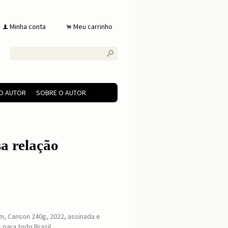
Minha conta
Meu carrinho
f
.
s
DO AUTOR
SOBRE O AUTOR
sa relação
m, Canson 240g, 2022, assinada e
 para todo Brasil.