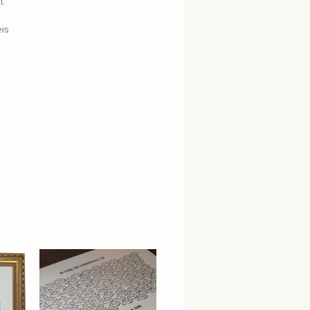
l.
eis