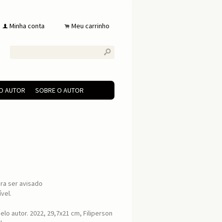
Minha conta
Meu carrinho
f
.
s
DO AUTOR
SOBRE O AUTOR
ra ser avisado
vel.
lo autor. 2022, 29,7x21 cm, Filiperson