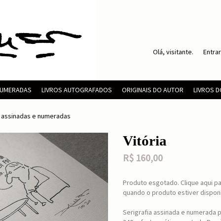
Olá, visitante.
Entrar
 NUMERADAS
LIVROS AUTOGRAFADOS
ORIGINAIS DO AUTOR
LIVROS 
s assinadas e numeradas
Vitória
R$
160,00
Produto esgotado. Clique aqui pa
quando o produto estiver disponí
Serigrafia assinada e numerada pe